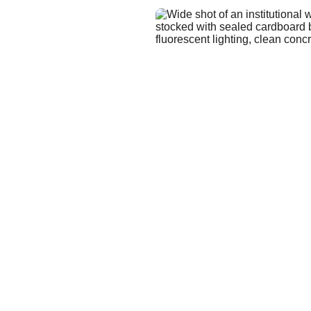
 
 al 
co
para atender la 