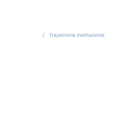
/ Trayectoria institucional
Años de 
proveeduría
documentada
sector públi
Tecno del Norte SA de CV se constituyó 