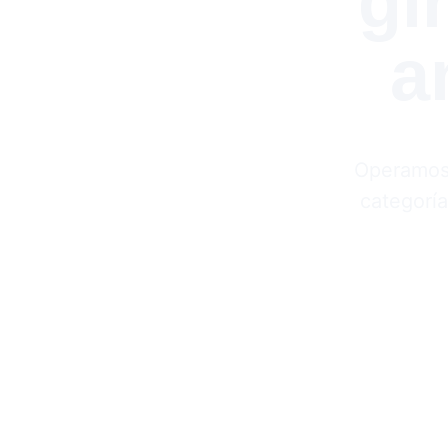
gi
a
Operamos c
categoría