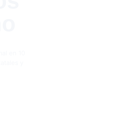
os 
no
mal en 10 
atales y 